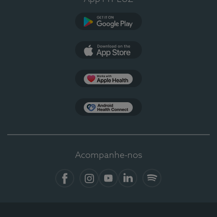
Google Play
App Store
Apple Health
Health Connect
Acompanhe-nos
Facebook
Instagram
YouTube
LinkedIn
Spotify