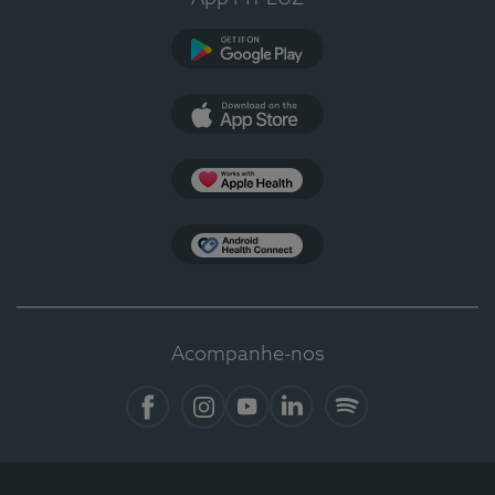
Google Play
App Store
Apple Health
Health Connect
Acompanhe-nos
Facebook
Instagram
YouTube
LinkedIn
Spotify