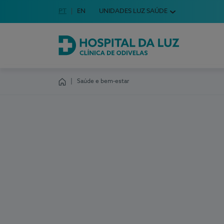
Idioma em Português
PT
English Language
EN
UNIDADES LUZ SAÚDE
Escolha o seu idioma
Hospital da Luz Clínica de Odivelas
Saúde e bem-estar
Homepage