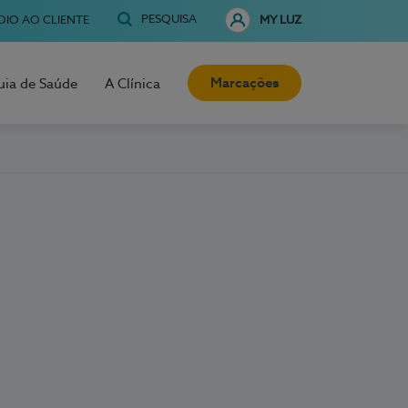
PESQUISA
OIO AO CLIENTE
MY LUZ
Marcações
uia de Saúde
A Clínica