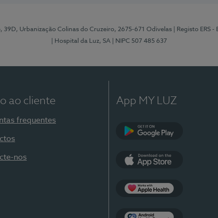
e, 39D, Urbanização Colinas do Cruzeiro, 2675-671 Odivelas
| Registo ERS -
| Hospital da Luz, SA
| NIPC 507 485 637
o ao cliente
App MY LUZ
ntas frequentes
ctos
Google Play
cte-nos
App Store
Apple Health