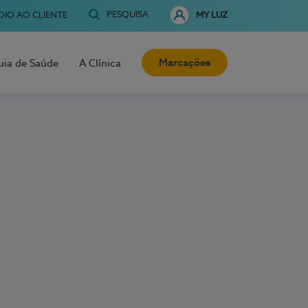
PESQUISA
OIO AO CLIENTE
MY LUZ
Marcações
uia de Saúde
A Clínica