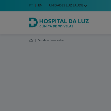
Idioma em Português
PT
English Language
EN
UNIDADES LUZ SAÚDE
Escolha o seu idioma
Hospital da Luz Clínica de Odivelas
Saúde e bem-estar
Homepage