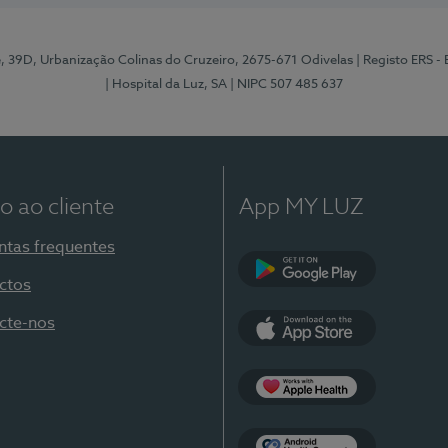
e, 39D, Urbanização Colinas do Cruzeiro, 2675-671 Odivelas
| Registo ERS -
| Hospital da Luz, SA
| NIPC 507 485 637
o ao cliente
App MY LUZ
ntas frequentes
ctos
Google Play
cte-nos
App Store
Apple Health