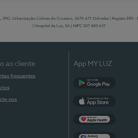
e, 39D, Urbanização Colinas do Cruzeiro, 2675-671 Odivelas
| Registo ERS -
| Hospital da Luz, SA
| NIPC 507 485 637
o ao cliente
App MY LUZ
ntas frequentes
ctos
Google Play
cte-nos
App Store
Apple Health