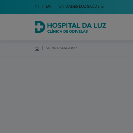
Idioma em Português
PT
English Language
EN
UNIDADES LUZ SAÚDE
Escolha o seu idioma
Hospital da Luz Clínica de Odivelas
Saúde e bem-estar
Homepage