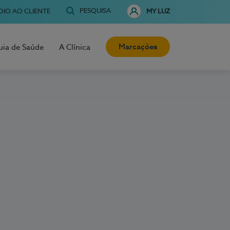
PESQUISA
OIO AO CLIENTE
MY LUZ
Marcações
uia de Saúde
A Clínica