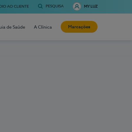
PESQUISA
OIO AO CLIENTE
MY LUZ
Marcações
uia de Saúde
A Clínica