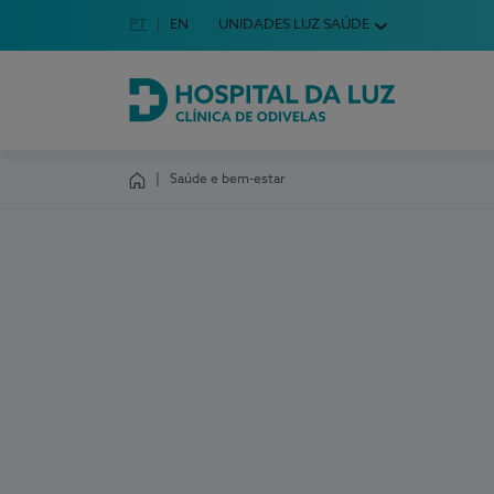
Idioma em Português
PT
English Language
EN
UNIDADES LUZ SAÚDE
Escolha o seu idioma
Hospital da Luz Clínica de Odivelas
Saúde e bem-estar
Homepage