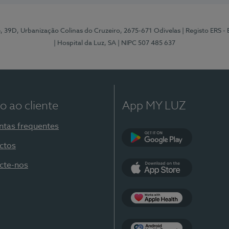
e, 39D, Urbanização Colinas do Cruzeiro, 2675-671 Odivelas
| Registo ERS -
| Hospital da Luz, SA
| NIPC 507 485 637
o ao cliente
App MY LUZ
ntas frequentes
ctos
Google Play
cte-nos
App Store
Apple Health