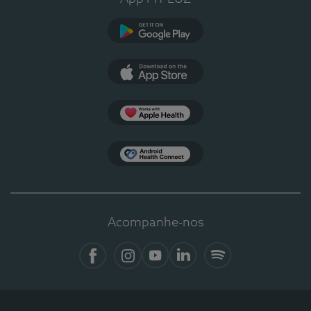
Google Play
App Store
Apple Health
Health Connect
Acompanhe-nos
Facebook
Instagram
YouTube
LinkedIn
Spotify