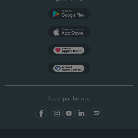
Google Play
App Store
Apple Health
Health Connect
Acompanhe-nos
Facebook
Instagram
YouTube
LinkedIn
Spotify