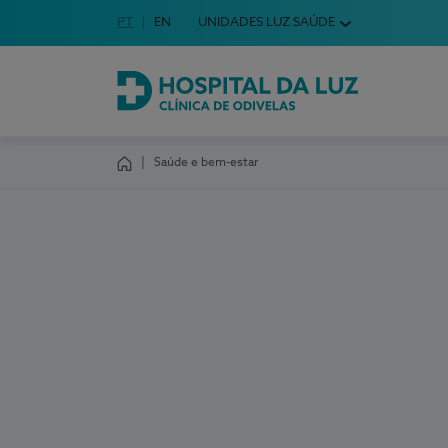
Idioma em Português
PT
English Language
EN
UNIDADES LUZ SAÚDE
Escolha o seu idioma
Hospital da Luz Clínica de Odivelas
Saúde e bem-estar
Homepage