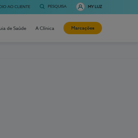
PESQUISA
OIO AO CLIENTE
MY LUZ
Marcações
uia de Saúde
A Clínica