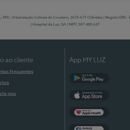
e, 39D, Urbanização Colinas do Cruzeiro, 2675-671 Odivelas
| Registo ERS -
| Hospital da Luz, SA
| NIPC 507 485 637
o ao cliente
App MY LUZ
ntas frequentes
ctos
Google Play
cte-nos
App Store
Apple Health