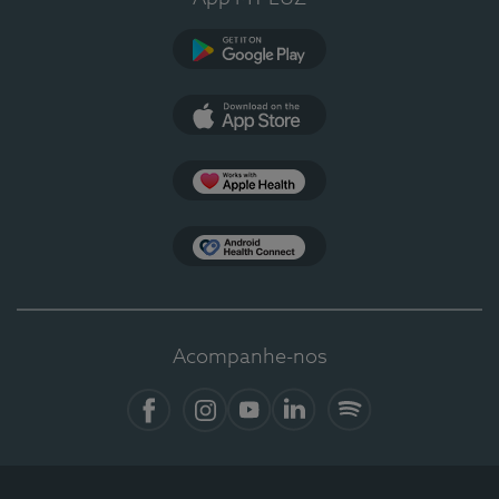
Google Play
App Store
Apple Health
Health Connect
Acompanhe-nos
Facebook
Instagram
YouTube
LinkedIn
Spotify