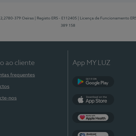
12,2780-379 Oeiras
| Registo ERS - E112405
| Licença de Funcionamento ER
389 158
o ao cliente
App MY LUZ
ntas frequentes
ctos
Google Play
cte-nos
App Store
Apple Health