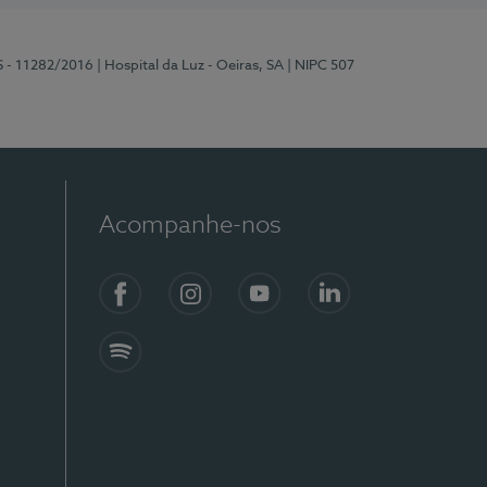
S - 11282/2016
| Hospital da Luz - Oeiras, SA
| NIPC 507
Acompanhe-nos
Facebook
Instagram
YouTube
LinkedIn
Spotify