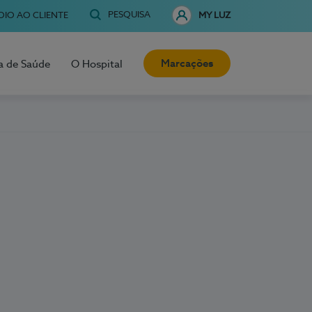
PESQUISA
OIO AO CLIENTE
MY LUZ
Marcações
a de Saúde
O Hospital