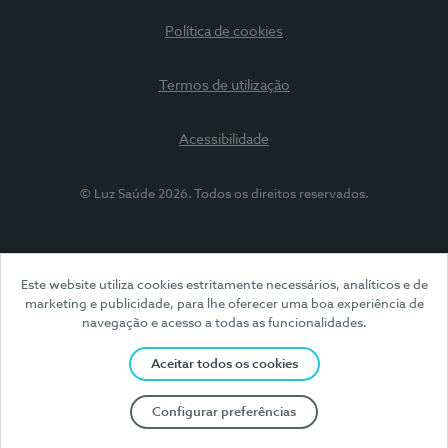
Política de cookies
Termos de utilização
Acessibilidade
© Luz Saúde 2026. Todos os direitos reservados.
Este website utiliza cookies estritamente necessários, analíticos e de
marketing e publicidade, para lhe oferecer uma boa experiência de
navegação e acesso a todas as funcionalidades.
Aceitar todos os cookies
Configurar preferências