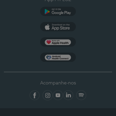
Google Play
App Store
Apple Health
Health Connect
Acompanhe-nos
Facebook
Instagram
YouTube
LinkedIn
Spotify