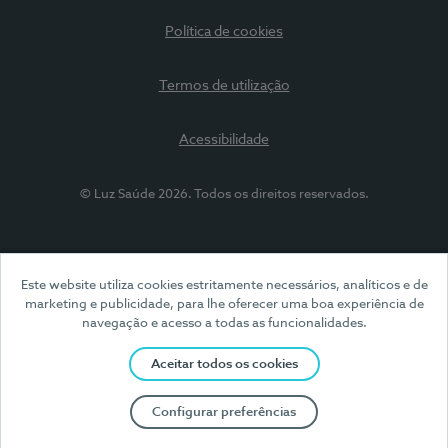
Política de cookies
Termos de utilização
Acessibilidade
© Luz Saúde 2026. Todos os direitos reservados.
Este website utiliza cookies estritamente necessários, analíticos e de
marketing e publicidade, para lhe oferecer uma boa experiência de
navegação e acesso a todas as funcionalidades.
Aceitar todos os cookies
Configurar preferências