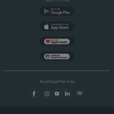
Google Play
App Store
Apple Health
Health Connect
Acompanhe-nos
Facebook
Instagram
YouTube
LinkedIn
Spotify