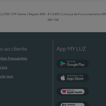
12,2780-379 Oeiras
| Registo ERS - E112405
| Licença de Funcionamento ER
389 158
o ao cliente
App MY LUZ
ntas frequentes
ctos
Google Play
cte-nos
App Store
Apple Health