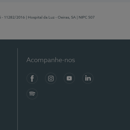
S - 11282/2016
| Hospital da Luz - Oeiras, SA
| NIPC 507
Acompanhe-nos
Facebook
Instagram
YouTube
LinkedIn
Spotify