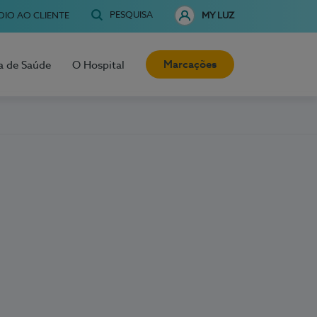
PESQUISA
OIO AO CLIENTE
MY LUZ
Marcações
a de Saúde
O Hospital