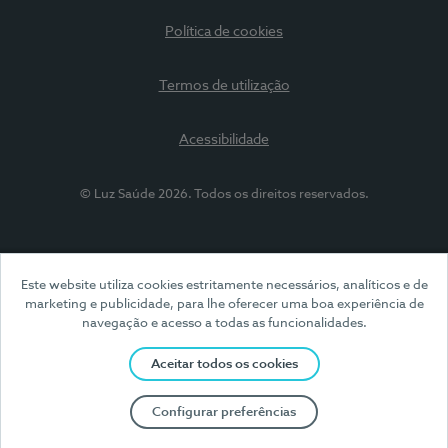
Política de cookies
Termos de utilização
Acessibilidade
© Luz Saúde 2026. Todos os direitos reservados.
Este website utiliza cookies estritamente necessários, analíticos e de
marketing e publicidade, para lhe oferecer uma boa experiência de
navegação e acesso a todas as funcionalidades.
Aceitar todos os cookies
Configurar preferências