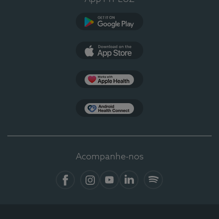
Google Play
App Store
Apple Health
Health Connect
Acompanhe-nos
Facebook
Instagram
YouTube
LinkedIn
Spotify