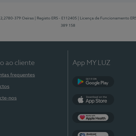
12,2780-379 Oeiras
| Registo ERS - E112405
| Licença de Funcionamento ER
389 158
o ao cliente
App MY LUZ
ntas frequentes
ctos
Google Play
cte-nos
App Store
Apple Health