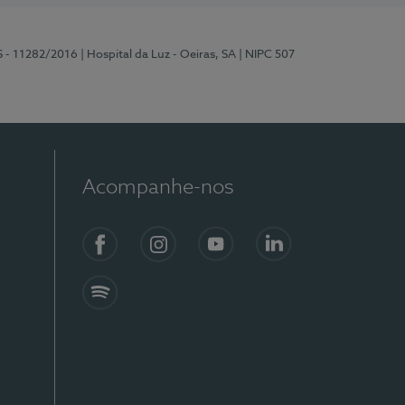
S - 11282/2016
| Hospital da Luz - Oeiras, SA
| NIPC 507
Acompanhe-nos
Facebook
Instagram
YouTube
LinkedIn
Spotify