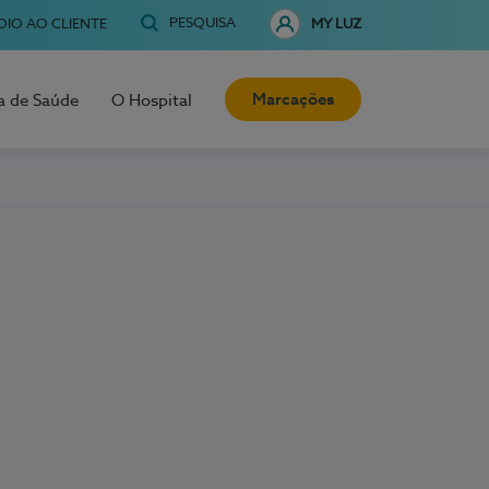
PESQUISA
OIO AO CLIENTE
MY LUZ
Marcações
a de Saúde
O Hospital