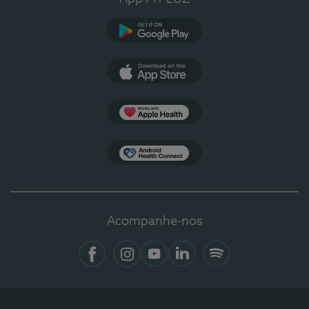
Google Play
App Store
Apple Health
Health Connect
Acompanhe-nos
Facebook
Instagram
YouTube
LinkedIn
Spotify