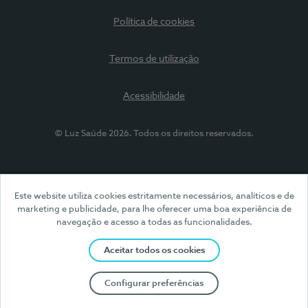
Política de cookies
Termos de utilização
Acessibilidade
© Luz Saúde 2026. Todos os direitos reservados.
Este website utiliza cookies estritamente necessários, analíticos e de
marketing e publicidade, para lhe oferecer uma boa experiência de
navegação e acesso a todas as funcionalidades.
Aceitar todos os cookies
Configurar preferências