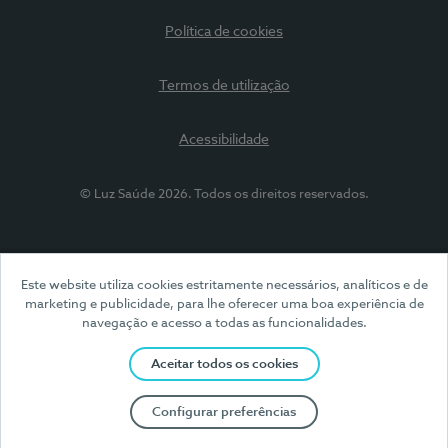
Política de cookies
Termos de utilização
Acessibilidade
© Luz Saúde 2026. Todos os direitos reservados.
Este website utiliza cookies estritamente necessários, analíticos e de
marketing e publicidade, para lhe oferecer uma boa experiência de
navegação e acesso a todas as funcionalidades.
Aceitar todos os cookies
Configurar preferências