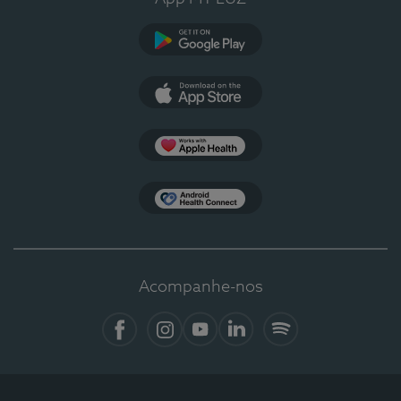
Google Play
App Store
Apple Health
Health Connect
Acompanhe-nos
Facebook
Instagram
YouTube
LinkedIn
Spotify