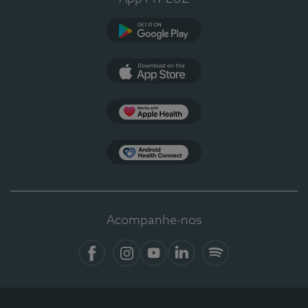
Google Play
App Store
Apple Health
Health Connect
Acompanhe-nos
Facebook
Instagram
YouTube
LinkedIn
Spotify