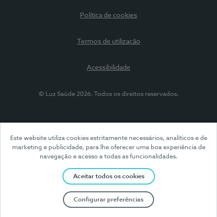
Política de cookies
Termos de utilização
Acessibilidade
© Luz Saúde 2026. Todos os direitos reservados.
Este website utiliza cookies estritamente necessários, analíticos e de
marketing e publicidade, para lhe oferecer uma boa experiência de
navegação e acesso a todas as funcionalidades.
Aceitar todos os cookies
Configurar preferências