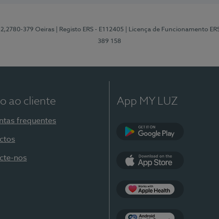
12,2780-379 Oeiras
| Registo ERS - E112405
| Licença de Funcionamento ER
389 158
o ao cliente
App MY LUZ
ntas frequentes
ctos
Google Play
cte-nos
App Store
Apple Health