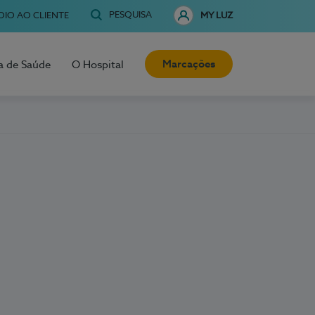
PESQUISA
OIO AO CLIENTE
MY LUZ
Marcações
a de Saúde
O Hospital