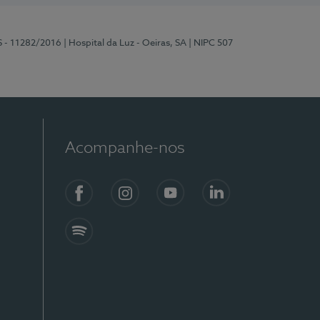
S - 11282/2016
| Hospital da Luz - Oeiras, SA
| NIPC 507
Acompanhe-nos
Facebook
Instagram
YouTube
LinkedIn
Spotify