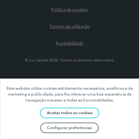
Política de cookies
Termos de utilização
Acessibilidade
© Luz Saúde 2026. Todos os direitos reservados.
Este website utiliza cookies estritamente necessários, analíticos e de
marketing e publicidade, para lhe oferecer uma boa experiência de
navegação e acesso a todas as funcionalidades.
Aceitar todos os cookies
Configurar preferências