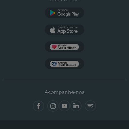
Google Play
App Store
Apple Health
Health Connect
Acompanhe-nos
Facebook
Instagram
YouTube
LinkedIn
Spotify