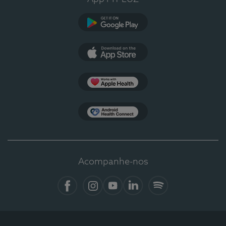
Google Play
App Store
Apple Health
Health Connect
Acompanhe-nos
Facebook
Instagram
YouTube
LinkedIn
Spotify