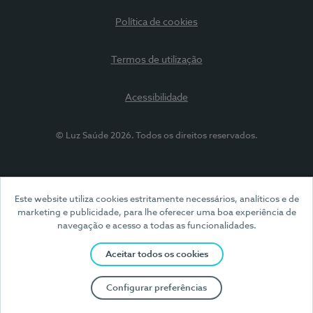
Política de cookies
Termos de utilização
Acessibilidade
© Luz Saúde 2026. Todos os direitos reservados.
Este website utiliza cookies estritamente necessários, analíticos e de
marketing e publicidade, para lhe oferecer uma boa experiência de
navegação e acesso a todas as funcionalidades.
Aceitar todos os cookies
Configurar preferências