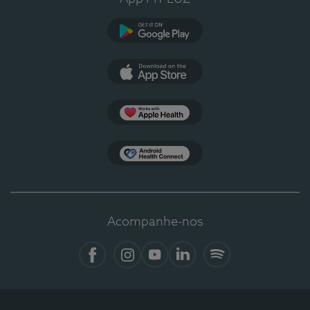
Google Play
App Store
Apple Health
Health Connect
Acompanhe-nos
Facebook
Instagram
YouTube
LinkedIn
Spotify