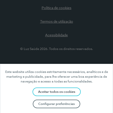
Política de cookies
Termos de utilização
Acessibilidade
© Luz Saúde 2026. Todos os direitos reservados.
Este website utiliza cookies estritamente necessários, analíticos e de
marketing e publicidade, para lhe oferecer uma boa experiência de
navegação e acesso a todas as funcionalidades.
Aceitar todos os cookies
Configurar preferências