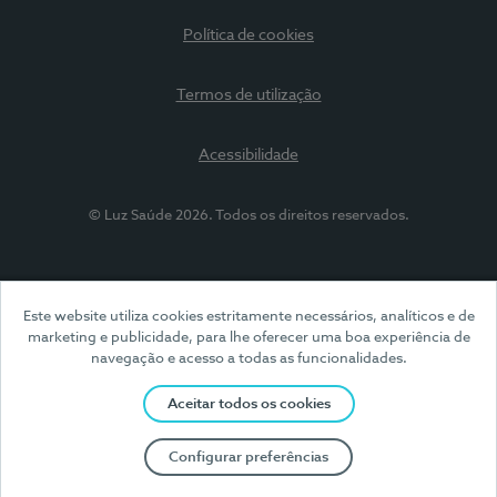
Política de cookies
Termos de utilização
Acessibilidade
© Luz Saúde 2026. Todos os direitos reservados.
Este website utiliza cookies estritamente necessários, analíticos e de
marketing e publicidade, para lhe oferecer uma boa experiência de
navegação e acesso a todas as funcionalidades.
Aceitar todos os cookies
Configurar preferências