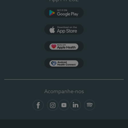
Google Play
App Store
Apple Health
Health Connect
Acompanhe-nos
Facebook
Instagram
YouTube
LinkedIn
Spotify