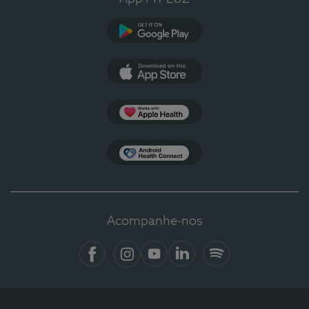
Google Play
App Store
Apple Health
Health Connect
Acompanhe-nos
Facebook
Instagram
YouTube
LinkedIn
Spotify