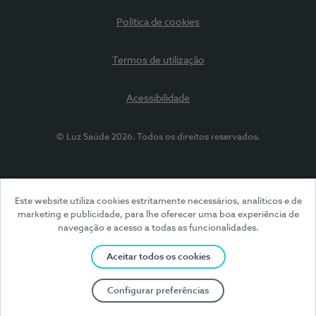
Política de cookies
Termos de utilização
Acessibilidade
© Luz Saúde 2026. Todos os direitos reservados.
Este website utiliza cookies estritamente necessários, analíticos e de
marketing e publicidade, para lhe oferecer uma boa experiência de
navegação e acesso a todas as funcionalidades.
Aceitar todos os cookies
Configurar preferências