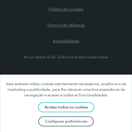
Política de cookies
Termos de utilização
Acessibilidade
© Luz Saúde 2026. Todos os direitos reservados.
Este website utiliza cookies estritamente necessários, analíticos e de
marketing e publicidade, para lhe oferecer uma boa experiência de
navegação e acesso a todas as funcionalidades.
Aceitar todos os cookies
Configurar preferências