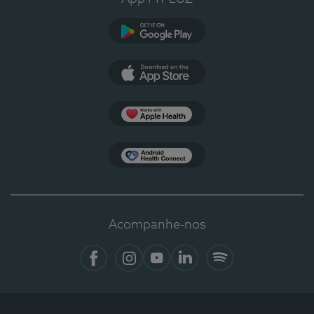
Google Play
App Store
Apple Health
Health Connect
Acompanhe-nos
Facebook
Instagram
YouTube
LinkedIn
Spotify