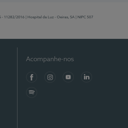
S - 11282/2016
| Hospital da Luz - Oeiras, SA
| NIPC 507
Acompanhe-nos
Facebook
Instagram
YouTube
LinkedIn
Spotify