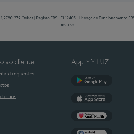
12,2780-379 Oeiras
| Registo ERS - E112405
| Licença de Funcionamento ER
389 158
o ao cliente
App MY LUZ
ntas frequentes
ctos
Google Play
cte-nos
App Store
Apple Health