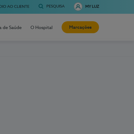
PESQUISA
OIO AO CLIENTE
MY LUZ
Marcações
a de Saúde
O Hospital