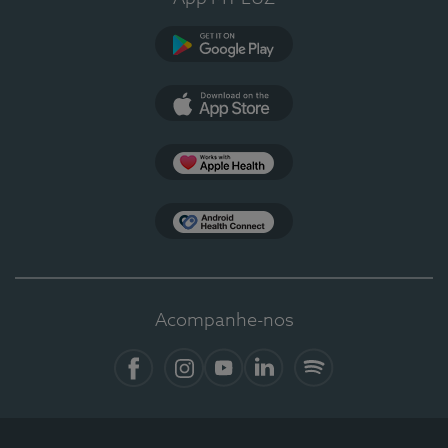
Google Play
App Store
Apple Health
Health Connect
Acompanhe-nos
Facebook
Instagram
YouTube
LinkedIn
Spotify