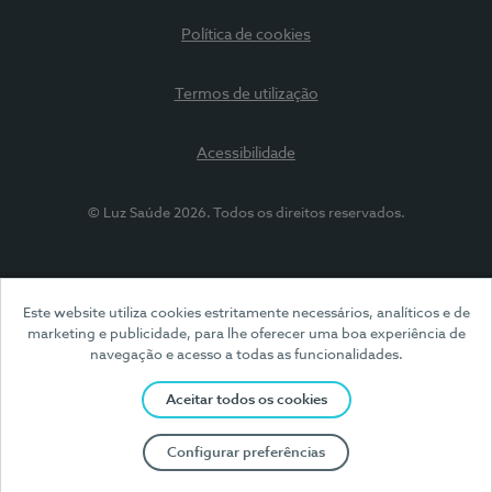
Política de cookies
Termos de utilização
Acessibilidade
© Luz Saúde 2026. Todos os direitos reservados.
Este website utiliza cookies estritamente necessários, analíticos e de
marketing e publicidade, para lhe oferecer uma boa experiência de
navegação e acesso a todas as funcionalidades.
Aceitar todos os cookies
Configurar preferências