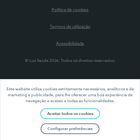
Política de cookies
Termos de utilização
Acessibilidade
© Luz Saúde 2026. Todos os direitos reservados.
Este website utiliza cookies estritamente necessários, analíticos e de
marketing e publicidade, para lhe oferecer uma boa experiência de
navegação e acesso a todas as funcionalidades.
Aceitar todos os cookies
Configurar preferências