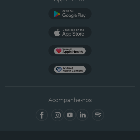
Google Play
App Store
Apple Health
Health Connect
Acompanhe-nos
Facebook
Instagram
YouTube
LinkedIn
Spotify