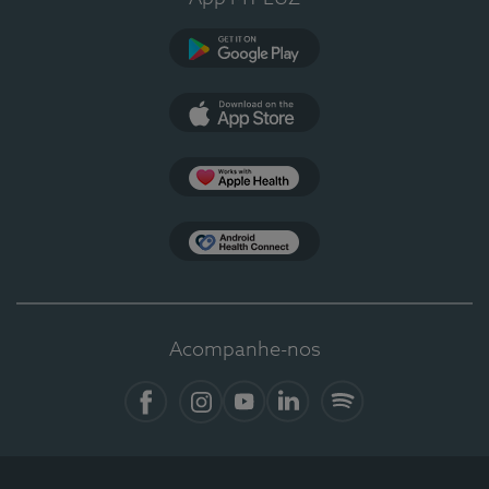
Google Play
App Store
Apple Health
Health Connect
Acompanhe-nos
Facebook
Instagram
YouTube
LinkedIn
Spotify