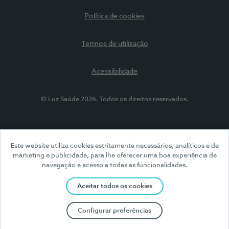
Política de cookies
Termos de utilização
Acessibilidade
© Luz Saúde 2026. Todos os direitos reservados.
Este website utiliza cookies estritamente necessários, analíticos e de
marketing e publicidade, para lhe oferecer uma boa experiência de
navegação e acesso a todas as funcionalidades.
Aceitar todos os cookies
Configurar preferências