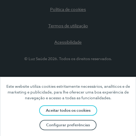
Política de cookies
Termos de utilização
Acessibilidade
© Luz Saúde 2026. Todos os direitos reservados.
Este website utiliza cookies estritamente necessários, analíticos e de
marketing e publicidade, para lhe oferecer uma boa experiência de
navegação e acesso a todas as funcionalidades.
Aceitar todos os cookies
Configurar preferências