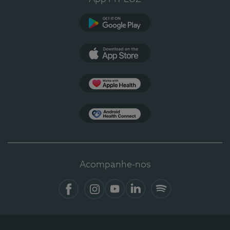
Google Play
App Store
Apple Health
Health Connect
Acompanhe-nos
Facebook
Instagram
YouTube
LinkedIn
Spotify