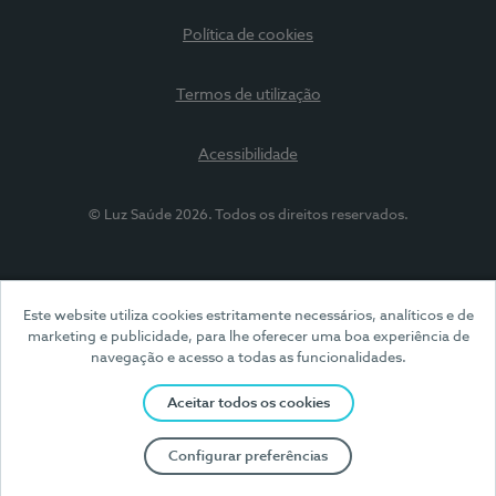
Política de cookies
Termos de utilização
Acessibilidade
© Luz Saúde 2026. Todos os direitos reservados.
Este website utiliza cookies estritamente necessários, analíticos e de
marketing e publicidade, para lhe oferecer uma boa experiência de
navegação e acesso a todas as funcionalidades.
Aceitar todos os cookies
Configurar preferências