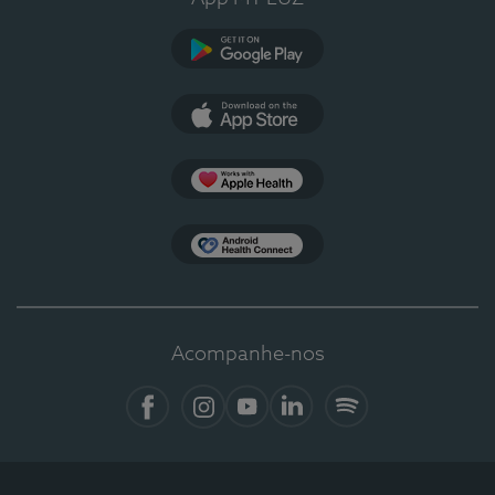
Google Play
App Store
Apple Health
Health Connect
Acompanhe-nos
Facebook
Instagram
YouTube
LinkedIn
Spotify