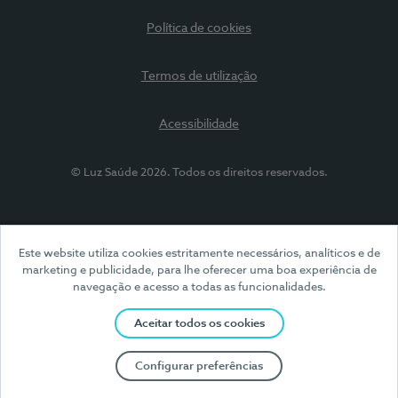
Política de cookies
Termos de utilização
Acessibilidade
© Luz Saúde 2026. Todos os direitos reservados.
Este website utiliza cookies estritamente necessários, analíticos e de
marketing e publicidade, para lhe oferecer uma boa experiência de
navegação e acesso a todas as funcionalidades.
Aceitar todos os cookies
Configurar preferências