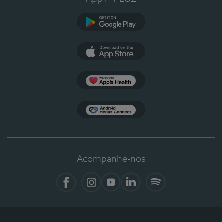
Google Play
App Store
Apple Health
Health Connect
Acompanhe-nos
Facebook
Instagram
YouTube
LinkedIn
Spotify