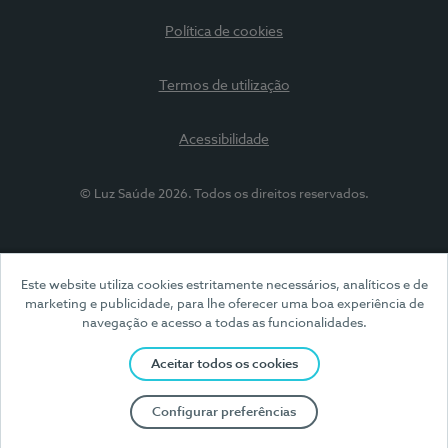
Política de cookies
Termos de utilização
Acessibilidade
© Luz Saúde 2026. Todos os direitos reservados.
Este website utiliza cookies estritamente necessários, analíticos e de
marketing e publicidade, para lhe oferecer uma boa experiência de
navegação e acesso a todas as funcionalidades.
Aceitar todos os cookies
Configurar preferências