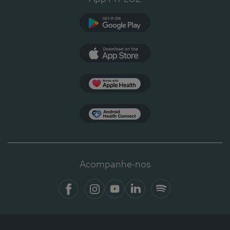
Google Play
App Store
Apple Health
Health Connect
Acompanhe-nos
Facebook
Instagram
YouTube
LinkedIn
Spotify