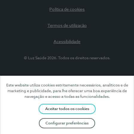
Política de cookies
Termos de utilização
Acessibilidade
© Luz Saúde 2026. Todos os direitos reservados.
Este website utiliza cookies estritamente necessários, analíticos e de
marketing e publicidade, para lhe oferecer uma boa experiência de
navegação e acesso a todas as funcionalidades.
Aceitar todos os cookies
Configurar preferências