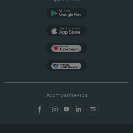
Google Play
App Store
Apple Health
Health Connect
Acompanhe-nos
Facebook
Instagram
YouTube
LinkedIn
Spotify