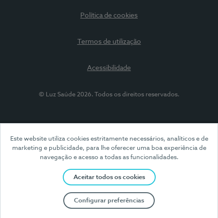
Política de cookies
Termos de utilização
Acessibilidade
© Luz Saúde 2026. Todos os direitos reservados.
Este website utiliza cookies estritamente necessários, analíticos e de
marketing e publicidade, para lhe oferecer uma boa experiência de
navegação e acesso a todas as funcionalidades.
Aceitar todos os cookies
Configurar preferências