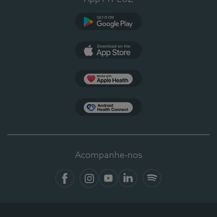
Google Play
App Store
Apple Health
Health Connect
Acompanhe-nos
Facebook
Instagram
YouTube
LinkedIn
Spotify