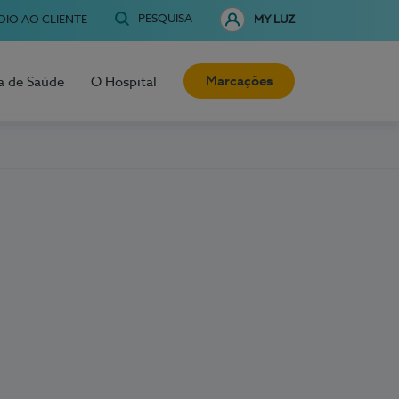
PESQUISA
OIO AO CLIENTE
MY LUZ
Marcações
a de Saúde
O Hospital