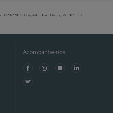
S - 11282/2016
| Hospital da Luz - Oeiras, SA
| NIPC 507
Acompanhe-nos
Facebook
Instagram
YouTube
LinkedIn
Spotify