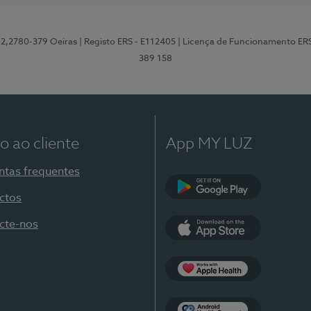
12,2780-379 Oeiras
| Registo ERS - E112405
| Licença de Funcionamento ER
389 158
o ao cliente
App MY LUZ
ntas frequentes
ctos
Google Play
cte-nos
App Store
Apple Health