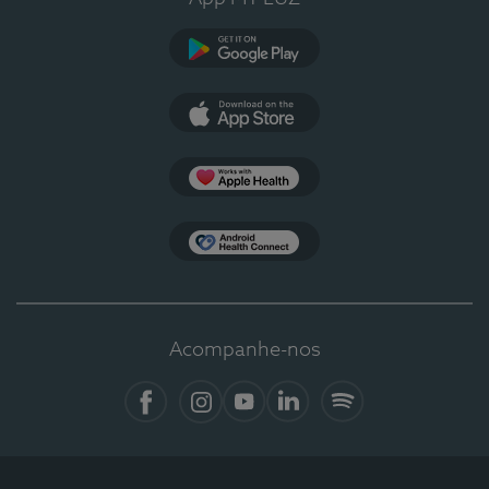
Google Play
App Store
Apple Health
Health Connect
Acompanhe-nos
Facebook
Instagram
YouTube
LinkedIn
Spotify