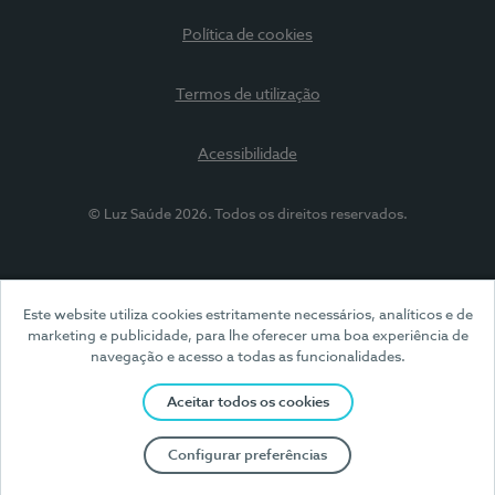
Política de cookies
Termos de utilização
Acessibilidade
© Luz Saúde 2026. Todos os direitos reservados.
Este website utiliza cookies estritamente necessários, analíticos e de
marketing e publicidade, para lhe oferecer uma boa experiência de
navegação e acesso a todas as funcionalidades.
Aceitar todos os cookies
Configurar preferências