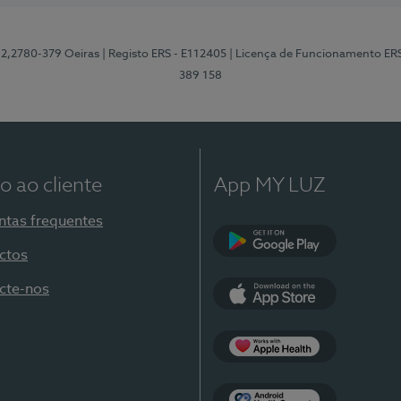
12,2780-379 Oeiras
| Registo ERS - E112405
| Licença de Funcionamento ER
389 158
o ao cliente
App MY LUZ
ntas frequentes
ctos
Google Play
cte-nos
App Store
Apple Health