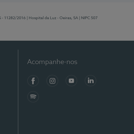
S - 11282/2016
| Hospital da Luz - Oeiras, SA
| NIPC 507
Acompanhe-nos
Facebook
Instagram
YouTube
LinkedIn
Spotify