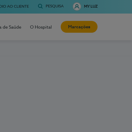
PESQUISA
OIO AO CLIENTE
MY LUZ
Marcações
a de Saúde
O Hospital