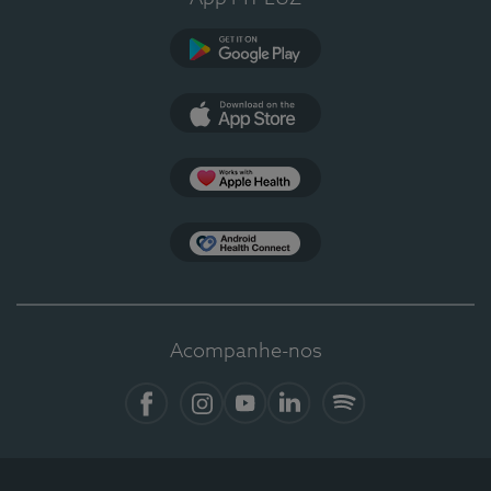
Google Play
App Store
Apple Health
Health Connect
Acompanhe-nos
Facebook
Instagram
YouTube
LinkedIn
Spotify