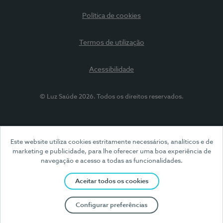
Política de cookies
Termos de utilização
Acessibilidade
© Luz Saúde 2026. Todos os direitos reservados.
Este website utiliza cookies estritamente necessários, analíticos e de
marketing e publicidade, para lhe oferecer uma boa experiência de
navegação e acesso a todas as funcionalidades.
Aceitar todos os cookies
Configurar preferências