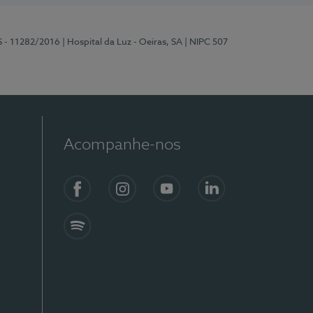
S - 11282/2016
| Hospital da Luz - Oeiras, SA
| NIPC 507
Acompanhe-nos
Facebook
Instagram
YouTube
LinkedIn
Spotify