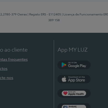
12,2780-379 Oeiras
| Registo ERS - E112405
| Licença de Funcionamento ER
389 158
o ao cliente
App MY LUZ
ntas frequentes
ctos
Google Play
cte-nos
App Store
Apple Health