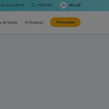
PESQUISA
OIO AO CLIENTE
MY LUZ
Marcações
a de Saúde
O Hospital