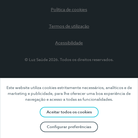
Política de cookies
Termos de utilização
Acessibilidade
© Luz Saúde 2026. Todos os direitos reservados.
Este website utiliza cookies estritamente necessários, analíticos e de
marketing e publicidade, para lhe oferecer uma boa experiência de
navegação e acesso a todas as funcionalidades.
Aceitar todos os cookies
Configurar preferências