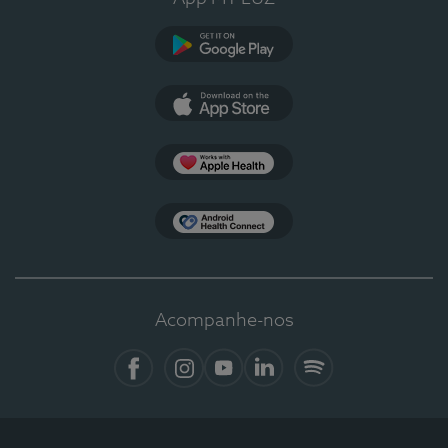
Google Play
App Store
Apple Health
Health Connect
Acompanhe-nos
Facebook
Instagram
YouTube
LinkedIn
Spotify