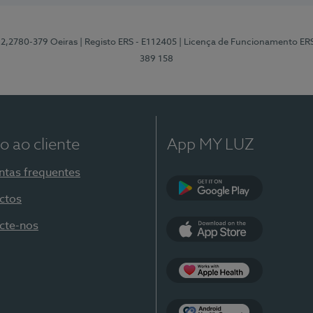
12,2780-379 Oeiras
| Registo ERS - E112405
| Licença de Funcionamento ER
389 158
o ao cliente
App MY LUZ
ntas frequentes
ctos
Google Play
cte-nos
App Store
Apple Health