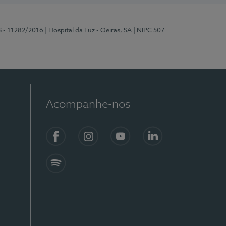
S - 11282/2016
| Hospital da Luz - Oeiras, SA
| NIPC 507
Acompanhe-nos
Facebook
Instagram
YouTube
LinkedIn
Spotify