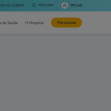
PESQUISA
OIO AO CLIENTE
MY LUZ
Marcações
a de Saúde
O Hospital