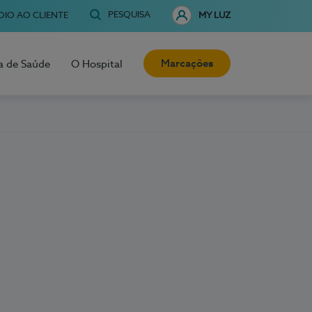
PESQUISA
OIO AO CLIENTE
MY LUZ
Marcações
a de Saúde
O Hospital