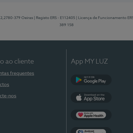
12,2780-379 Oeiras
| Registo ERS - E112405
| Licença de Funcionamento ER
389 158
o ao cliente
App MY LUZ
ntas frequentes
ctos
Google Play
cte-nos
App Store
Apple Health