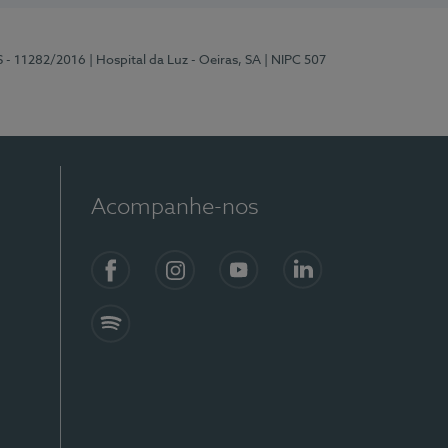
S - 11282/2016
| Hospital da Luz - Oeiras, SA
| NIPC 507
Acompanhe-nos
Facebook
Instagram
YouTube
LinkedIn
Spotify