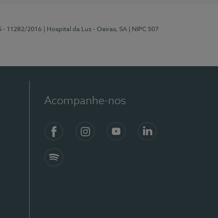
S - 11282/2016
| Hospital da Luz - Oeiras, SA
| NIPC 507
Acompanhe-nos
Facebook
Instagram
YouTube
LinkedIn
Spotify