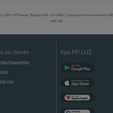
12,2780-379 Oeiras
| Registo ERS - E112405
| Licença de Funcionamento ER
389 158
o ao cliente
App MY LUZ
ntas frequentes
ctos
Google Play
cte-nos
App Store
Apple Health