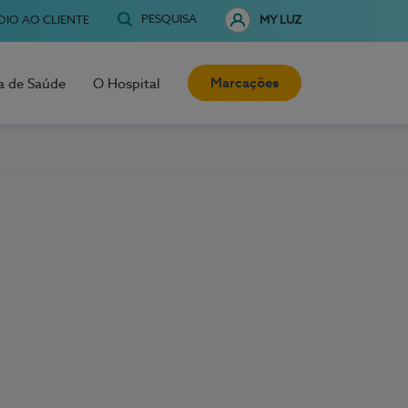
PESQUISA
OIO AO CLIENTE
MY LUZ
Marcações
a de Saúde
O Hospital