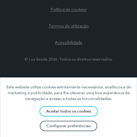
Política de cookies
Termos de utilização
Acessibilidade
© Luz Saúde 2026. Todos os direitos reservados.
Este website utiliza cookies estritamente necessários, analíticos e de
marketing e publicidade, para lhe oferecer uma boa experiência de
navegação e acesso a todas as funcionalidades.
Aceitar todos os cookies
Configurar preferências