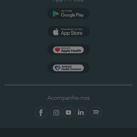
Google Play
App Store
Apple Health
Health Connect
Acompanhe-nos
Facebook
Instagram
YouTube
LinkedIn
Spotify