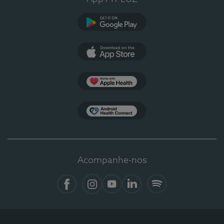
Google Play
App Store
Apple Health
Health Connect
Acompanhe-nos
Facebook
Instagram
YouTube
LinkedIn
Spotify