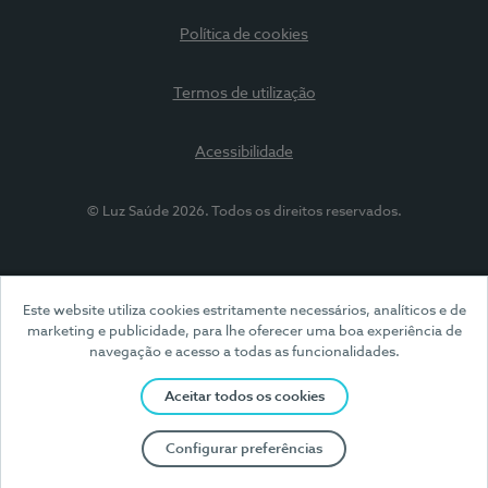
Política de cookies
Termos de utilização
Acessibilidade
© Luz Saúde 2026. Todos os direitos reservados.
Este website utiliza cookies estritamente necessários, analíticos e de
marketing e publicidade, para lhe oferecer uma boa experiência de
navegação e acesso a todas as funcionalidades.
Aceitar todos os cookies
Configurar preferências