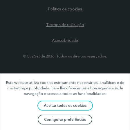
Política de cookies
Termos de utilização
Acessibilidade
© Luz Saúde 2026. Todos os direitos reservados.
Este website utiliza cookies estritamente necessários, analíticos e de
marketing e publicidade, para lhe oferecer uma boa experiência de
navegação e acesso a todas as funcionalidades.
Aceitar todos os cookies
Configurar preferências