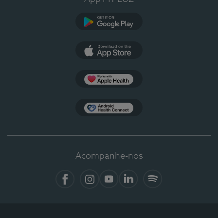
Google Play
App Store
Apple Health
Health Connect
Acompanhe-nos
Facebook
Instagram
YouTube
LinkedIn
Spotify