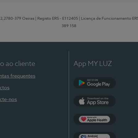
12,2780-379 Oeiras
| Registo ERS - E112405
| Licença de Funcionamento ER
389 158
o ao cliente
App MY LUZ
ntas frequentes
ctos
Google Play
cte-nos
App Store
Apple Health