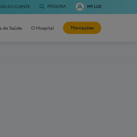
PESQUISA
OIO AO CLIENTE
MY LUZ
Marcações
a de Saúde
O Hospital