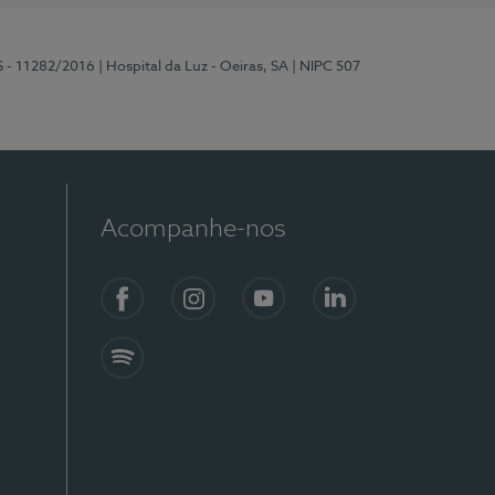
S - 11282/2016
| Hospital da Luz - Oeiras, SA
| NIPC 507
Acompanhe-nos
Facebook
Instagram
YouTube
LinkedIn
Spotify