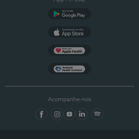
Google Play
App Store
Apple Health
Health Connect
Acompanhe-nos
Facebook
Instagram
YouTube
LinkedIn
Spotify