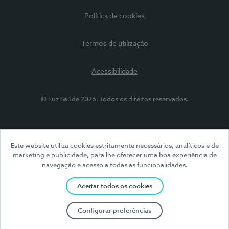
Política de cookies
Termos de utilização
Acessibilidade
© Luz Saúde 2026. Todos os direitos reservados.
Este website utiliza cookies estritamente necessários, analíticos e de
marketing e publicidade, para lhe oferecer uma boa experiência de
navegação e acesso a todas as funcionalidades.
Aceitar todos os cookies
Configurar preferências